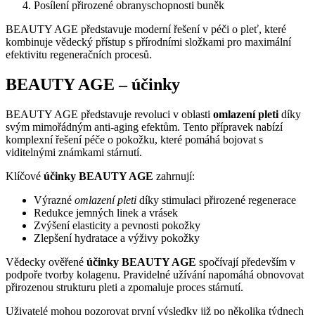
Posílení přirozené obranyschopnosti buněk
BEAUTY AGE představuje moderní řešení v péči o pleť, které
kombinuje vědecký přístup s přírodními složkami pro maximální
efektivitu regeneračních procesů.
BEAUTY AGE – účinky
BEAUTY AGE představuje revoluci v oblasti
omlazení pleti
díky
svým mimořádným anti-aging efektům. Tento přípravek nabízí
komplexní řešení péče o pokožku, které pomáhá bojovat s
viditelnými známkami stárnutí.
Klíčové
účinky BEAUTY AGE
zahrnují:
Výrazné
omlazení pleti
díky stimulaci přirozené regenerace
Redukce jemných linek a vrásek
Zvýšení elasticity a pevnosti pokožky
Zlepšení hydratace a výživy pokožky
Vědecky ověřené
účinky BEAUTY AGE
spočívají především v
podpoře tvorby kolagenu. Pravidelné užívání napomáhá obnovovat
přirozenou strukturu pleti a zpomaluje proces stárnutí.
Uživatelé mohou pozorovat první výsledky již po několika týdnech