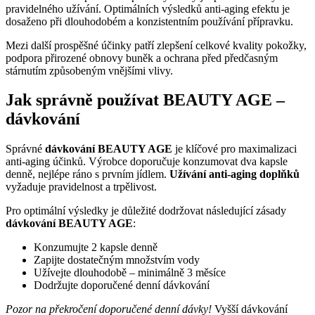
pravidelného užívání. Optimálních výsledků anti-aging efektu je
dosaženo při dlouhodobém a konzistentním používání přípravku.
Mezi další prospěšné účinky patří zlepšení celkové kvality pokožky,
podpora přirozené obnovy buněk a ochrana před předčasným
stárnutím způsobeným vnějšími vlivy.
Jak správně používat BEAUTY AGE –
dávkování
Správné
dávkování BEAUTY AGE
je klíčové pro maximalizaci
anti-aging účinků. Výrobce doporučuje konzumovat dva kapsle
denně, nejlépe ráno s prvním jídlem.
Užívání anti-aging doplňků
vyžaduje pravidelnost a trpělivost.
Pro optimální výsledky je důležité dodržovat následující zásady
dávkování BEAUTY AGE
:
Konzumujte 2 kapsle denně
Zapijte dostatečným množstvím vody
Užívejte dlouhodobě – minimálně 3 měsíce
Dodržujte doporučené denní dávkování
Pozor na překročení doporučené denní dávky!
Vyšší dávkování