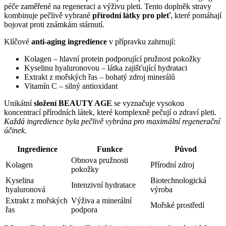
péče zaměřené na regeneraci a výživu pleti. Tento doplněk stravy
kombinuje pečlivě vybrané
přírodní látky pro pleť
, které pomáhají
bojovat proti známkám stárnutí.
Klíčové
anti-aging ingredience
v přípravku zahrnují:
Kolagen – hlavní protein podporující pružnost pokožky
Kyselinu hyaluronovou – látka zajišťující hydrataci
Extrakt z mořských řas – bohatý zdroj minerálů
Vitamín C – silný antioxidant
Unikátní
složení BEAUTY AGE
se vyznačuje vysokou
koncentrací přírodních látek, které komplexně pečují o zdraví pleti.
Každá ingredience byla pečlivě vybrána pro maximální regenerační
účinek
.
Ingredience
Funkce
Původ
Obnova pružnosti
Kolagen
Přírodní zdroj
pokožky
Kyselina
Biotechnologická
Intenzivní hydratace
hyaluronová
výroba
Extrakt z mořských
Výživa a minerální
Mořské prostředí
řas
podpora