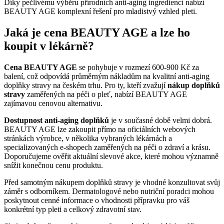
Díky pečlivému výběru přírodních anti-aging ingrediencí nabízí
BEAUTY AGE komplexní řešení pro mladistvý vzhled pleti.
Jaká je cena BEAUTY AGE a lze ho
koupit v lékárně?
Cena BEAUTY AGE
se pohybuje v rozmezí 600-900 Kč za
balení, což odpovídá průměrným nákladům na kvalitní anti-aging
doplňky stravy na českém trhu. Pro ty, kteří zvažují
nákup doplňků
stravy
zaměřených na péči o pleť, nabízí BEAUTY AGE
zajímavou cenovou alternativu.
Dostupnost anti-aging doplňků
je v současné době velmi dobrá.
BEAUTY AGE lze zakoupit přímo na oficiálních webových
stránkách výrobce, v několika vybraných lékárnách a
specializovaných e-shopech zaměřených na péči o zdraví a krásu.
Doporučujeme ověřit aktuální slevové akce, které mohou významně
snížit konečnou cenu produktu.
Před samotným nákupem doplňků stravy je vhodné konzultovat svůj
záměr s odborníkem. Dermatologové nebo nutriční poradci mohou
poskytnout cenné informace o vhodnosti přípravku pro váš
konkrétní typ pleti a celkový zdravotní stav.