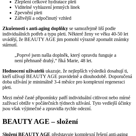
Zlepšení celkové hydratace pleti
Viditelné vyhlazení jemných linek
Zpevnění pleti
Zářivější a odpočinutý vzhled
Zkušenosti s anti-aging doplňky
se samozřejmě liší podle
individuálních potřeb a typu pleti. Některé ženy ve věku 40-50 let
uvádějí, že BEAUTY AGE jim pomohl výrazně zpomalit známky
stárnutí.
„Poprvé jsem našla doplněk, který opravdu funguje a
není přehnaně drahý,“ říká Marie, 48 let.
Hodnocení uživatelů
ukazuje, že nejlepších výsledků dosahují ti,
kteří užívají BEAUTY AGE pravidelně a dlouhodobě. Doporučená
doba užívání je minimálně 3-4 měsíce pro komplexní regeneraci
pleti.
Mezi méně časté připomínky patří individuální citlivost nebo mírné
zažívací obtíže v počátečních týdnech užívání. Tyto vedlejší účinky
jsou však výjimečné a zpravidla rychle odezní.
BEAUTY AGE – složení
Složení BEAUTY AGE
představuje komplexní řešení anti-aging