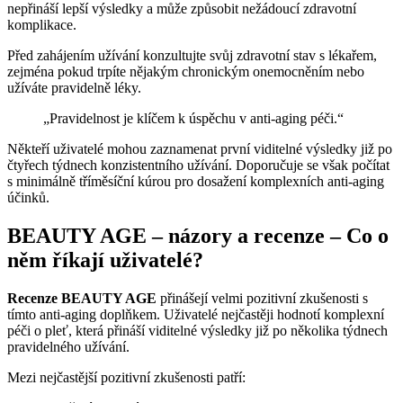
nepřináší lepší výsledky a může způsobit nežádoucí zdravotní
komplikace.
Před zahájením užívání konzultujte svůj zdravotní stav s lékařem,
zejména pokud trpíte nějakým chronickým onemocněním nebo
užíváte pravidelně léky.
„Pravidelnost je klíčem k úspěchu v anti-aging péči.“
Někteří uživatelé mohou zaznamenat první viditelné výsledky již po
čtyřech týdnech konzistentního užívání. Doporučuje se však počítat
s minimálně tříměsíční kúrou pro dosažení komplexních anti-aging
účinků.
BEAUTY AGE – názory a recenze – Co o
něm říkají uživatelé?
Recenze BEAUTY AGE
přinášejí velmi pozitivní zkušenosti s
tímto anti-aging doplňkem. Uživatelé nejčastěji hodnotí komplexní
péči o pleť, která přináší viditelné výsledky již po několika týdnech
pravidelného užívání.
Mezi nejčastější pozitivní zkušenosti patří: