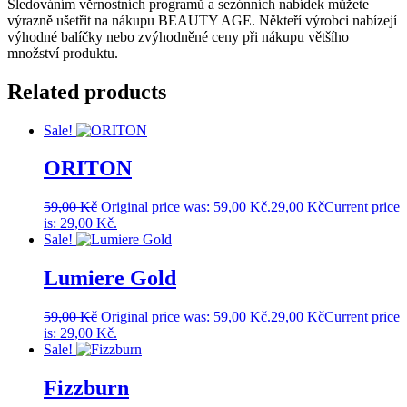
Sledováním věrnostních programů a sezónních nabídek můžete
výrazně ušetřit na nákupu BEAUTY AGE. Někteří výrobci nabízejí
výhodné balíčky nebo zvýhodněné ceny při nákupu většího
množství produktu.
Related products
Sale!
ORITON
59,00
Kč
Original price was: 59,00 Kč.
29,00
Kč
Current price
is: 29,00 Kč.
Sale!
Lumiere Gold
59,00
Kč
Original price was: 59,00 Kč.
29,00
Kč
Current price
is: 29,00 Kč.
Sale!
Fizzburn