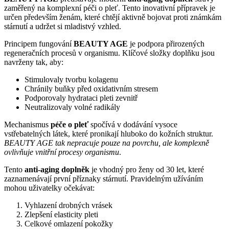
zaměřený na komplexní péči o pleť. Tento inovativní přípravek je
určen především ženám, které chtějí aktivně bojovat proti známkám
stárnutí a udržet si mladistvý vzhled.
Principem fungování
BEAUTY AGE
je podpora přirozených
regeneračních procesů v organismu. Klíčové složky doplňku jsou
navrženy tak, aby:
Stimulovaly tvorbu kolagenu
Chránily buňky před oxidativním stresem
Podporovaly hydrataci pleti zevnitř
Neutralizovaly volné radikály
Mechanismus
péče o pleť
spočívá v dodávání vysoce
vstřebatelných látek, které pronikají hluboko do kožních struktur.
BEAUTY AGE tak nepracuje pouze na povrchu, ale komplexně
ovlivňuje vnitřní procesy organismu
.
Tento
anti-aging doplněk
je vhodný pro ženy od 30 let, které
zaznamenávají první příznaky stárnutí. Pravidelným užíváním
mohou uživatelky očekávat:
Vyhlazení drobných vrásek
Zlepšení elasticity pleti
Celkové omlazení pokožky